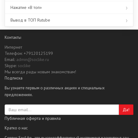
Нажатие «В топ»
Вывод в ТОП Rutube
Контакты
Интернет
Телефон: +79120125199
Email:
admin@soclike.ru
Skype:
soclike
Мы всегда рады новым знакомствам!
Подписка
Вы узнаете первым о различных акциях и специальных
предложениях.
Да!
Публичная оферта и правила
Кратко о нас
Сервис SocLike - это высокоэффективный инструмент раскрутки в соц