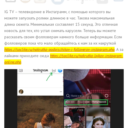
IG TV – телевидение в Инстаграмм, с помощью которого вы
можете запускать ролики длинною в час. Такова максимальная
длина сюжета. Минимальная составляет 15 секунд. Это отличная
новость для тех, кто устал снимать карусели. Теперь вы можете
рассказать своим фолловерам намного больше информации. Если
фолловеров пока что мало обращайтесь к нам за их накруткой
https://soclike.ru/nakrutka-podpischikov-i-folloverov-instagram.php
. А за
лайками приходите сюда
https://soclike.ru/nakrutka-lajkov-instagram-
online.php
.