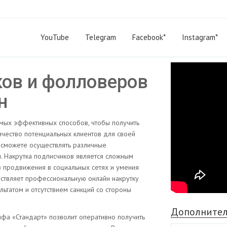
YouTube
Telegram
Facebook*
Instagram*
ков и фолловеров
н
амых эффективных способов, чтобы получить
чество потенциальных клиентов для своей
сможете осуществлять различные
. Накрутка подписчиков является сложным
в продвижения в социальных сетях и умения
ществляет профессиональную онлайн накрутку
льтатом и отсутствием санкций со стороны
Дополните
ифа «Стандарт» позволит оперативно получить