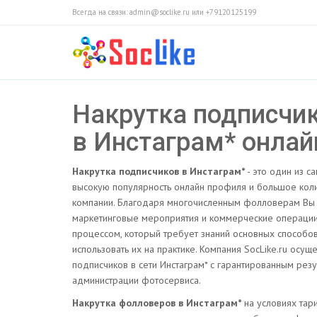
Всегда на связи: admin@soclike.ru или +79120125199
Накрутка подписчи
в Инстаграм* онлай
Накрутка подписчиков в Инстаграм*
- это один из с
высокую популярность онлайн профиля и большое коли
компании. Благодаря многочисленным фолловерам Вы 
маркетинговые мероприятия и коммерческие операции
процессом, который требует знаний основных способо
использовать их на практике. Компания SocLike.ru осу
подписчиков в сети Инстаграм* с гарантированным резу
администрации фотосервиса.
Накрутка фолловеров в Инстаграм*
на условиях тар