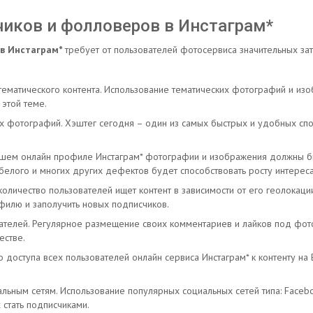
чиков и фолловеров в Инстаграм*
 в Инстаграм*
требует от пользователей фотосервиса значительных за
 тематического контента. Использование тематических фотографий и и
 этой теме.
 фотографий. Хэштег сегодня – один из самых быстрых и удобных спо
ашем онлайн профиле Инстаграм* фотографии и изображения должны бы
 белого и многих других дефектов будет способствовать росту интере
оличество пользователей ищет контент в зависимости от его геолокаци
илю и заполучить новых подписчиков.
вателей. Регулярное размещение своих комментариев и лайков под фот
естве.
о доступа всех пользователей онлайн сервиса Инстаграм* к контенту н
ьным сетям. Использование популярных социальных сетей типа: Facebook
 стать подписчиками.