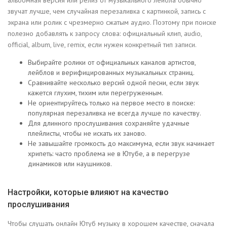
альбомная версия или релиз от музыкального лейбла обычно
звучат лучше, чем случайная перезаливка с картинкой, запись с
экрана или ролик с чрезмерно сжатым аудио. Поэтому при поиске
полезно добавлять к запросу слова: официальный клип, audio,
official, album, live, remix, если нужен конкретный тип записи.
Выбирайте ролики от официальных каналов артистов,
лейблов и верифицированных музыкальных страниц.
Сравнивайте несколько версий одной песни, если звук
кажется глухим, тихим или перегруженным.
Не ориентируйтесь только на первое место в поиске:
популярная перезаливка не всегда лучше по качеству.
Для длинного прослушивания сохраняйте удачные
плейлисты, чтобы не искать их заново.
Не завышайте громкость до максимума, если звук начинает
хрипеть: часто проблема не в Ютубе, а в перегрузе
динамиков или наушников.
Настройки, которые влияют на качество
прослушивания
Чтобы слушать онлайн Ютуб музыку в хорошем качестве, сначала