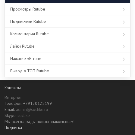
Просмотры Rutube
Подписчики Rutube
Комментарии Rutube
Лайки Rutube
Нажатие «В топ»
Вывод в ТОП Rutube
Контакты
Интернет
Телефон: +79120125199
Email:
admin@soclike.ru
Skype:
soclike
Мы всегда рады новым знакомствам!
Подписка