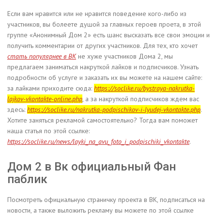
Если вам нравится или не нравится поведение кого-либо из
участников, вы болеете душой за главных героев проета, в этой
группе «Анонимный Дом 2» есть шанс высказать все свои эмоции и
получить комментарии от других участников. Для тех, кто хочет
стать популярнее в ВК
не хуже участников Дома 2, мы
предлагаем заниматься накруткой лайков и подписчиков. Узнать
подробности об услуге и заказать их вы можете на нашем сайте:
за лайками приходите сюда:
https://soclike.ru/bystraya-nakrutka-
lajkov-vkontakte-online.php
, а за накруткой подписчиков ждем вас
здесь:
https://soclike.ru/nakrutka-podpischikov-i-lyudej-vkontakte.php
.
Хотите заняться рекламой самостоятельно? Тогда вам поможет
наша статья по этой ссылке:
https://soclike.ru/news/layki_na_avu_foto_i_podpischiki_vkontakte
.
Дом 2 в Вк официальный Фан
паблик
Посмотреть официальную страничку проекта в ВК, подписаться на
новости, а также выложить рекламу вы можете по этой ссылке