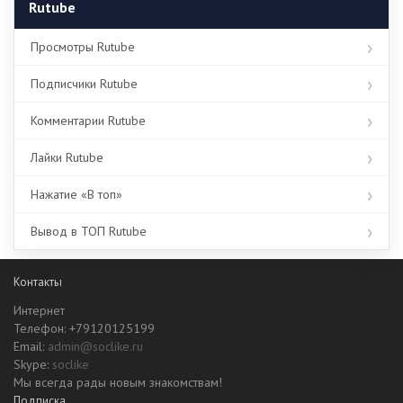
Rutube
Просмотры Rutube
Подписчики Rutube
Комментарии Rutube
Лайки Rutube
Нажатие «В топ»
Вывод в ТОП Rutube
Контакты
Интернет
Телефон: +79120125199
Email:
admin@soclike.ru
Skype:
soclike
Мы всегда рады новым знакомствам!
Подписка