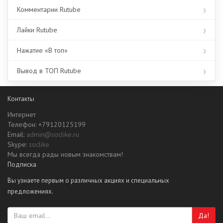
Комментарии Rutube
Лайки Rutube
Нажатие «В топ»
Вывод в ТОП Rutube
Контакты
Интернет
Телефон: +79120125199
Email:
admin@soclike.ru
Skype:
soclike
Мы всегда рады новым знакомствам!
Подписка
Вы узнаете первым о различных акциях и специальных
предложениях.
Да!