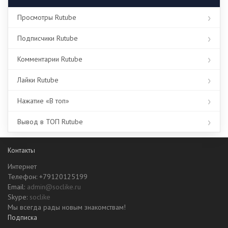
Просмотры Rutube
Подписчики Rutube
Комментарии Rutube
Лайки Rutube
Нажатие «В топ»
Вывод в ТОП Rutube
Контакты
Интернет
Телефон: +79120125199
Email:
admin@soclike.ru
Skype:
soclike
Мы всегда рады новым знакомствам!
Подписка