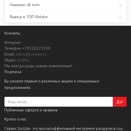
Нажатие «В топ»
Вывод в ТОП Rutube
Контакты
Интернет
Телефон: +79120125199
Email:
admin@soclike.ru
Skype:
soclike
Мы всегда рады новым знакомствам!
Подписка
Вы узнаете первым о различных акциях и специальных
предложениях.
Да!
Публичная оферта и правила
Кратко о нас
Сервис SocLike - это высокоэффективный инструмент раскрутки в соц