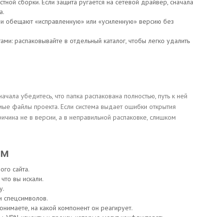
тной сборки. Если защита ругается на сетевой драйвер, сначала
а.
они обещают «исправленную» или «усиленную» версию без
ами: распаковывайте в отдельный каталог, чтобы легко удалить
начала убедитесь, что папка распакована полностью, путь к ней
мые файлы проекта. Если система выдает ошибки открытия
ричина не в версии, а в неправильной распаковке, слишком
ом
ого сайта.
 что вы искали.
у.
и спецсимволов.
нимаете, на какой компонент он реагирует.