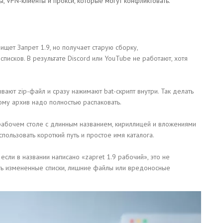
, VPN-клиенты и прокси, которые могут конфликтовать.
ищет Запрет 1.9, но получает старую сборку,
исков. В результате Discord или YouTube не работают, хотя
ают zip-файл и сразу нажимают bat-скрипт внутри. Так делать
тому архив надо полностью распаковать.
рабочем столе с длинным названием, кириллицей и вложениями
ользовать короткий путь и простое имя каталога.
сли в названии написано «zapret 1.9 рабочий», это не
ть измененные списки, лишние файлы или вредоносные