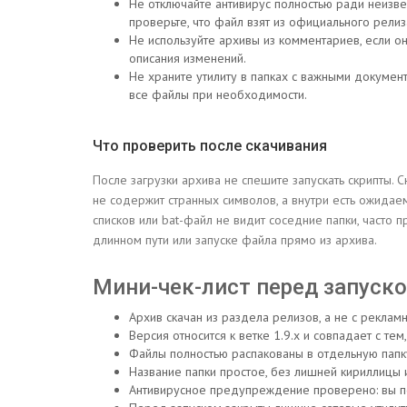
Не отключайте антивирус полностью ради неизвес
проверьте, что файл взят из официального релиз
Не используйте архивы из комментариев, если 
описания изменений.
Не храните утилиту в папках с важными документ
все файлы при необходимости.
Что проверить после скачивания
После загрузки архива не спешите запускать скрипты. С
не содержит странных символов, а внутри есть ожидае
списков или bat-файл не видит соседние папки, часто п
длинном пути или запуске файла прямо из архива.
Мини-чек-лист перед запуск
Архив скачан из раздела релизов, а не с рекламн
Версия относится к ветке 1.9.x и совпадает с тем,
Файлы полностью распакованы в отдельную папк
Название папки простое, без лишней кириллицы 
Антивирусное предупреждение проверено: вы по