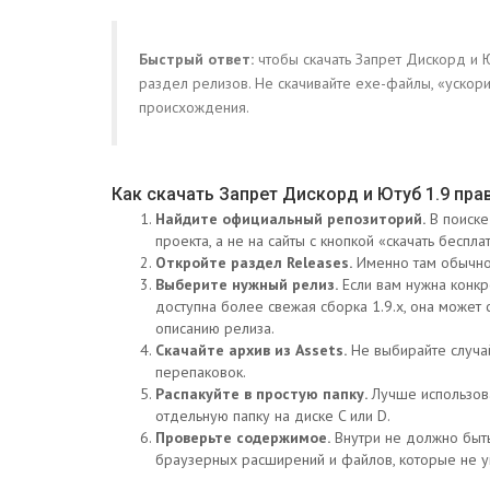
Быстрый ответ:
чтобы скачать Запрет Дискорд и Ю
раздел релизов. Не скачивайте exe-файлы, «ускори
происхождения.
Как скачать Запрет Дискорд и Ютуб 1.9 пра
Найдите официальный репозиторий.
В поиске
проекта, а не на сайты с кнопкой «скачать беспла
Откройте раздел Releases.
Именно там обычно 
Выберите нужный релиз.
Если вам нужна конкре
доступна более свежая сборка 1.9.x, она может
описанию релиза.
Скачайте архив из Assets.
Не выбирайте случа
перепаковок.
Распакуйте в простую папку.
Лучше использова
отдельную папку на диске C или D.
Проверьте содержимое.
Внутри не должно быть
браузерных расширений и файлов, которые не у