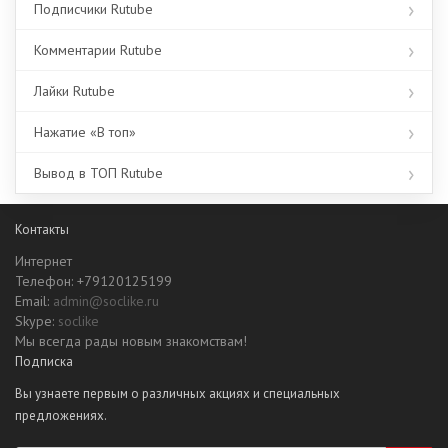
Подписчики Rutube
Комментарии Rutube
Лайки Rutube
Нажатие «В топ»
Вывод в ТОП Rutube
Контакты
Интернет
Телефон: +79120125199
Email:
admin@soclike.ru
Skype:
soclike
Мы всегда рады новым знакомствам!
Подписка
Вы узнаете первым о различных акциях и специальных
предложениях.