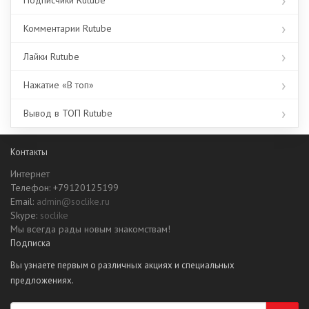
Подписчики Rutube
Комментарии Rutube
Лайки Rutube
Нажатие «В топ»
Вывод в ТОП Rutube
Контакты
Интернет
Телефон: +79120125199
Email:
admin@soclike.ru
Skype:
soclike
Мы всегда рады новым знакомствам!
Подписка
Вы узнаете первым о различных акциях и специальных
предложениях.