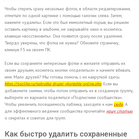
Чтобы стереть сразу несколько фоток, в области редактирования,
отметьте по одной картинке с помощью галочки слева. Затем,
нажмите «удалить». Если это был мимолетный порыв, вы решили
оставить картинку в альбоме, не закрывайте окно и коснитесь
клавиши «восстановить». Она появится сразу после удаления.
Твердо уверены, что фотка не нужна? Обновите страничку,
кликнув F5 на своем ПК.
Если вы сохраняете интересные фотки и желаете отправить их
своим друзьям, коснитесь кнопки «поделиться» и начните вбивать
имя. Мало друзей? Мы готовы помочь с их накруткой здесь:
https://soclike.ru/nakrutka-druzei-vkontakte-online.php
. Если вы
добавляете снимки, чтобы потом отправить их в созданную группу,
выберите из варианта поделиться «Подписчики сообщества».
Чтобы увеличить посещаемость паблика, заходите к нам
сюда
. А
для эффективного ведения сообщества прочитайте
нашу статью
о секретах и советах для групп.
Как быстро удалить сохраненные