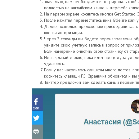
значально, вам необходимо интегрировать свой а
полностью на английском языке, интерфейс являе
На первом экране коснитесь кнопки Get Started. 
После нажатия переместитесь вниз. Вбейте капчу
Далее, позвольте приложению присоединиться к в
кнопки авторизации.
Через 2 секунды вы будете перенаправлены обр
увидите свою учетную запись и вопрос от прилож
Если намерение очистить свою страничку от стар
Не закрывайте окно, пока идет процедура удален
удалилось.
Если у вас накопилось слишком много постов, пр
коснитесь клавиши F5. Страничка обновится и вы
Твиттер предложит вам сделать самый первый тв