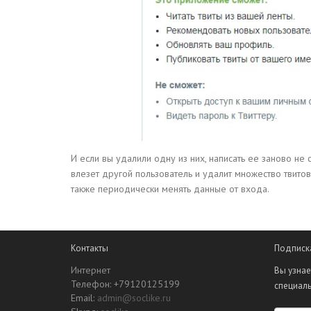
И если вы удалили одну из них, написать ее заново не с
влезет другой пользователь и удалит множество твитов
также периодически менять данные от входа.
Контакты
Подписк
Интернет
Вы узнае
Телефон: +79120125199
специал
Email:
admin@soclike.ru