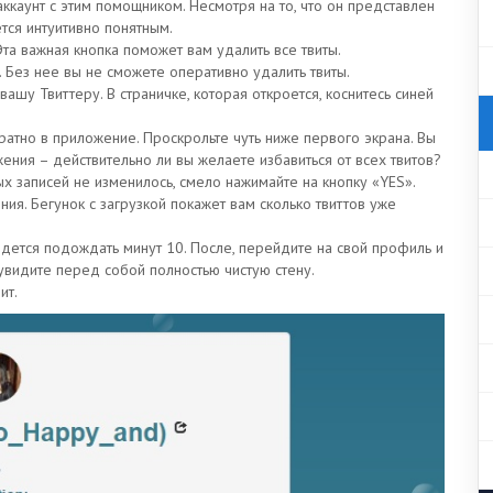
ккаунт с этим помощником. Несмотря на то, что он представлен
тся интуитивно понятным.
Эта важная кнопка поможет вам удалить все твиты.
. Без нее вы не сможете оперативно удалить твиты.
ашу Твиттеру. В страничке, которая откроется, коснитесь синей
атно в приложение. Проскрольте чуть ниже первого экрана. Вы
ения – действительно ли вы желаете избавиться от всех твитов?
ых записей не изменилось, смело нажимайте на кнопку «YES».
ия. Бегунок с загрузкой покажет вам сколько твиттов уже
идется подождать минут 10. После, перейдите на свой профиль и
 увидите перед собой полностью чистую стену.
ит.