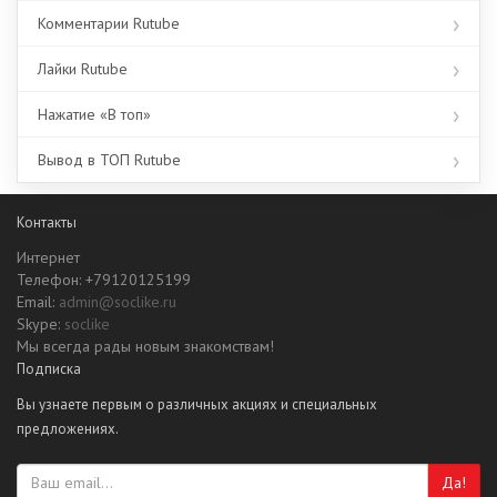
Комментарии Rutube
Лайки Rutube
Нажатие «В топ»
Вывод в ТОП Rutube
Контакты
Интернет
Телефон: +79120125199
Email:
admin@soclike.ru
Skype:
soclike
Мы всегда рады новым знакомствам!
Подписка
Вы узнаете первым о различных акциях и специальных
предложениях.
Да!