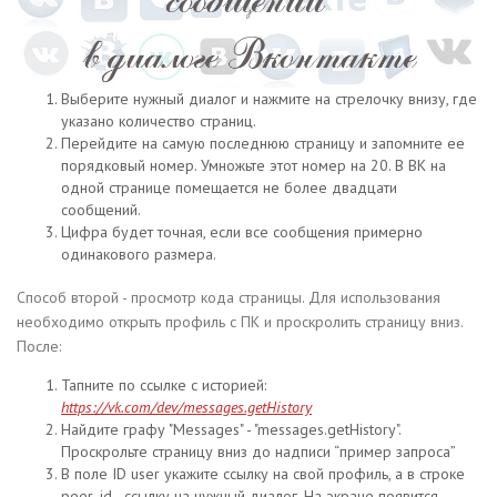
Выберите нужный диалог и нажмите на стрелочку внизу, где
указано количество страниц.
Перейдите на самую последнюю страницу и запомните ее
порядковый номер. Умножьте этот номер на 20. В ВК на
одной странице помещается не более двадцати
сообщений.
Цифра будет точная, если все сообщения примерно
одинакового размера.
Способ второй - просмотр кода страницы. Для использования
необходимо открыть профиль с ПК и проскролить страницу вниз.
После:
Тапните по ссылке с историей:
https://vk.com/dev/messages.getHistory
Найдите графу "Messages" - "messages.getHistory".
Проскрольте страницу вниз до надписи “пример запроса”
В поле ID user укажите ссылку на свой профиль, а в строке
peer_id - ссылку на нужный диалог. На экране появится