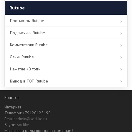
Rutube
Просмотры Rutube
Подписчики Rutube
Комментарии Rutube
Лайки Rutube
Нажатие «В топ»
Вывод в ТОП Rutube
Контакты
Интернет
Телефон: +79120125199
Email:
admin@soclike.ru
Skype:
soclike
Мы всегда рады новым знакомствам!