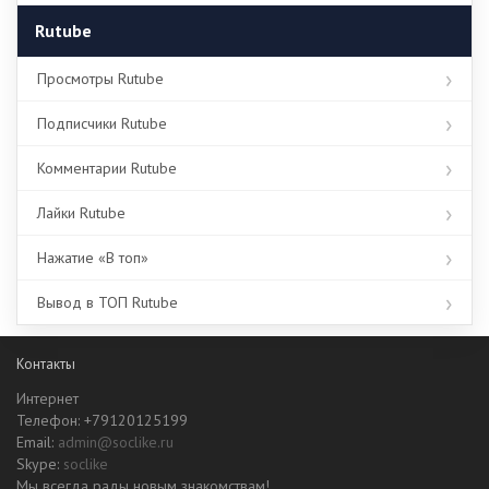
Rutube
Просмотры Rutube
Подписчики Rutube
Комментарии Rutube
Лайки Rutube
Нажатие «В топ»
Вывод в ТОП Rutube
Контакты
Интернет
Телефон: +79120125199
Email:
admin@soclike.ru
Skype:
soclike
Мы всегда рады новым знакомствам!