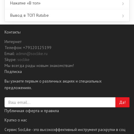
Нажатие «В топ»
Вывод в ТОП Rutube
Контакты
Интернет
Телефон: +79120125199
Email:
admin@soclike.ru
Skype:
soclike
Мы всегда рады новым знакомствам!
Подписка
Вы узнаете первым о различных акциях и специальных
предложениях.
Да!
Публичная оферта и правила
Кратко о нас
Сервис SocLike - это высокоэффективный инструмент раскрутки в соц