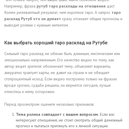
Например, фраза
рутуб таро расклады на отношения
даст
более релевантный результат, чем короткое таро. А запрос
таро
расклад Рутуб что он думает
сразу отсекает общие прогнозы и
выводит ролики с нужным интентом.
Как выбрать хороший таро расклад на Рутубе
Сильный таро расклад не обязан быть длинным, мистическим или
эмоционально напряженным. Его качество видно по тому, как
автор ведет зрителя: обозначает тему, объясняет варианты,
аккуратно трактует карты, не давит на страхи и не обещает
стопроцентный исход. Если видео построено только на фразах
вроде срочно, судьба решила, он вернется сегодня, лучше
отнестись к нему осторожно.
Перед просмотром оцените несколько признаков:
Тема ролика совпадает с вашим вопросом.
Если вас
интересуют отношения, не стоит смотреть общий денежный
прогноз и пытаться притянуть его к личной ситуации.