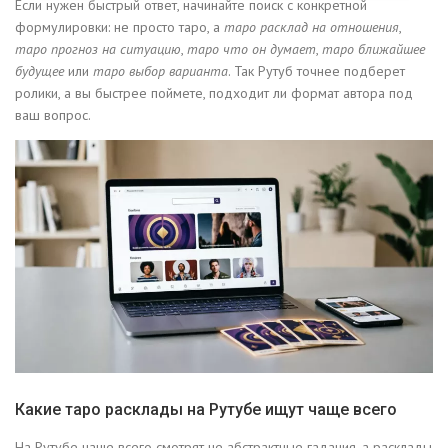
Если нужен быстрый ответ, начинайте поиск с конкретной
формулировки: не просто таро, а
таро расклад на отношения
,
таро прогноз на ситуацию
,
таро что он думает
,
таро ближайшее
будущее
или
таро выбор варианта
. Так Рутуб точнее подберет
ролики, а вы быстрее поймете, подходит ли формат автора под
ваш вопрос.
Какие таро расклады на Рутубе ищут чаще всего
На Рутубе чаще всего смотрят не абстрактные гадания, а расклады