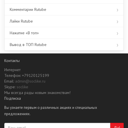
Комментарии Rutube
Лайки Rutube
Нажатие «В топ»
Вывод в ТОП Rutube
Контакты
Интернет
Телефон: +79120125199
Email:
admin@soclike.ru
Skype:
soclike
Мы всегда рады новым знакомствам!
Подписка
Вы узнаете первым о различных акциях и специальных
предложениях.
Да!