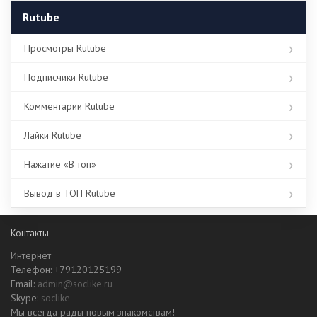
Rutube
Просмотры Rutube
Подписчики Rutube
Комментарии Rutube
Лайки Rutube
Нажатие «В топ»
Вывод в ТОП Rutube
Контакты
Интернет
Телефон: +79120125199
Email:
admin@soclike.ru
Skype:
soclike
Мы всегда рады новым знакомствам!