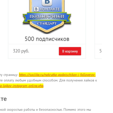
ту страницу:
https://soclike.ru/nakrutka-podpischikov-i-folloverov-
те оплату любым удобным способом. Для получения лайков к
tka-lajkov-instagram-online.php
.
кте
окой скоростью работы и безопасностью. Помимо этого мы