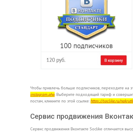
Чтобы привлечь больше подписчиков, переходите на э
instagram.php
. Выберите подходящий тариф и соверши
постам, кликните по этой ссылке:
https://soclike.ru/nakru
Сервис продвижения Вконта
Сервис продвижения Вконтакте Soclike отличается выс