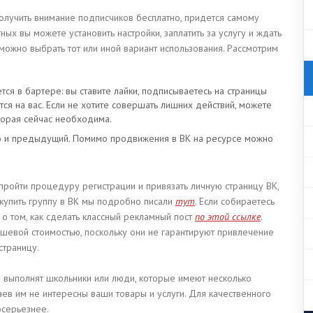
получить внимание подписчиков бесплатно, придется самому
ных вы можете установить настройки, заплатить за услугу и ждать
 можно выбрать тот или иной вариант использования. Рассмотрим
тся в бартере: вы ставите лайки, подписываетесь на страницы
ся на вас. Если не хотите совершать лишних действий, можете
оторая сейчас необходима.
то и предыдущий. Помимо продвижения в ВК на ресурсе можно
т пройти процедуру регистрации и привязать личную страницу ВК,
 купить группу в ВК мы подробно писали
тут
. Если собираетесь
 о том, как сделать классный рекламный пост
по этой ссылке
.
евой стоимостью, поскольку они не гарантируют привлечение
страницу.
го выполнят школьники или люди, которые имеют несколько
чаев им не интересны ваши товары и услуги. Для качественного
осерьезнее.