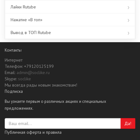
Лайки Rutube
Нажатие «В топ»
Вывод в ТОП Rutube
Контакты
Интернет
Телефон: +79120125199
Email:
admin@soclike.ru
Skype:
soclike
Мы всегда рады новым знакомствам!
Подписка
Вы узнаете первым о различных акциях и специальных
предложениях.
Да!
Публичная оферта и правила