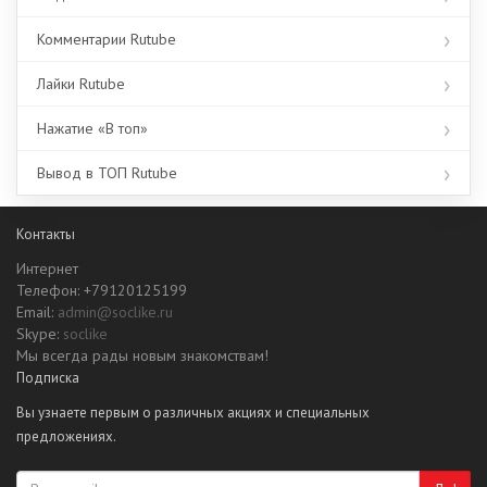
Комментарии Rutube
Лайки Rutube
Нажатие «В топ»
Вывод в ТОП Rutube
Контакты
Интернет
Телефон: +79120125199
Email:
admin@soclike.ru
Skype:
soclike
Мы всегда рады новым знакомствам!
Подписка
Вы узнаете первым о различных акциях и специальных
предложениях.