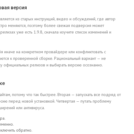
овая версия
вляется из старых инструкций, видео и обсуждений, где автор
стро меняются, поэтому более свежая подверсия может
в релизах уже есть 1.9.8, сначала изучите список изменений и
ебя иначе на конкретном провайдере или конфликтовать с
аются к проверенной сборке. Рациональный вариант — не
йку официальных релизов и выбирать версию осознанно.
ке
йтам, потому что так быстрее. Вторая — запускать все подряд от
рсию перед новой установкой. Четвертая — путать проблему
ширений или антивируса.
ра.
еменно.
ключить обратно.