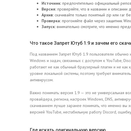
Источник:
предпочтительно официальный репози
Версия:
проверяйте, что в названии и описании д
Архив:
скачивайте только понятный zip или rar б
Проверка:
прогоняйте файл через защитник Wind
Запуск:
внимательно смотрите, что именно предла
Что такое Запрет Ютуб 1.9 и зачем его ска
Под названием Запрет Ютуб 1.9 пользователи обычно и
Windows и задач, связанных с доступом к YouTube, Dis
работают не как обычный браузерный плагин и не как 
уровне локальной системы, поэтому требуют внимательн
антивирусом.
Важно понимать: версия 1.9 — это не универсальная во
провайдера, региона, настроек Windows, DNS, антивир
скачиванием лучше заранее понимать, что именно вы х
версией YouTube, нестабильную работу Discord, ошибку
Где искать оригинальную версию