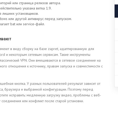
торий или страница релизов автора.
ействительно указана ветка 1.9.
ез лишних установщиков.
ows или другой антивирус перед запуском.
гает bat или service-файл.
чивают
меют в виду сборку на базе zapret, адаптированную для
cord и некоторым сетевым сервисам. Такие инструменты
классический VPN. Они вмешиваются в сетевое соединение на
ого отношения к источнику, правам запуска и совместимости с
лшебная кнопка. У разных пользователей результат зависит от
уса, браузера и выбранной конфигурации. Поэтому перед
отите исправить: медленную загрузку видео, проблемы с веб-
 соединения или конфликт после старой установки.