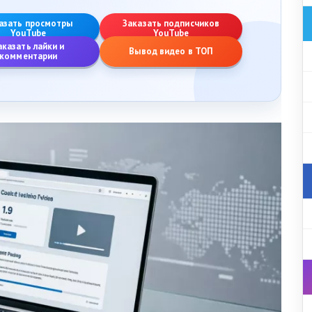
азать просмотры
Заказать подписчиков
YouTube
YouTube
аказать лайки и
Вывод видео в ТОП
комментарии