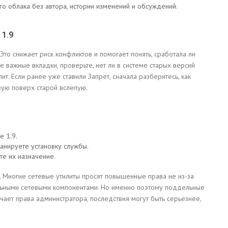
го облака без автора, истории изменений и обсуждений.
 1.9
то снижает риск конфликтов и помогает понять, сработала ли
е важные вкладки, проверьте, нет ли в системе старых версий
т. Если ранее уже ставили Запрет, сначала разберитесь, как
вую поверх старой вслепую.
е 1.9.
ланируете установку службы.
те их назначение.
. Многие сетевые утилиты просят повышенные права не из-за
альными сетевыми компонентами. Но именно поэтому поддельные
ает права администратора, последствия могут быть серьезнее,