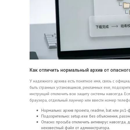
Как отличить нормальный архив от опасног
У надежного архива есть понятное имя, связь с офици
быть странных установщиков, рекламных exe, подозри
инструкций отключить всю защиту системы навсегда. Ес
браузера, отдельный лаунчер или ввести номер телефо
Нормально: архив проекта, readme, bat или ps1-
Подозрительно: setup.exe без объяснения, password
Опасно: просьба отключить антивирус навсегда, д
неизвестный файл от администратора.