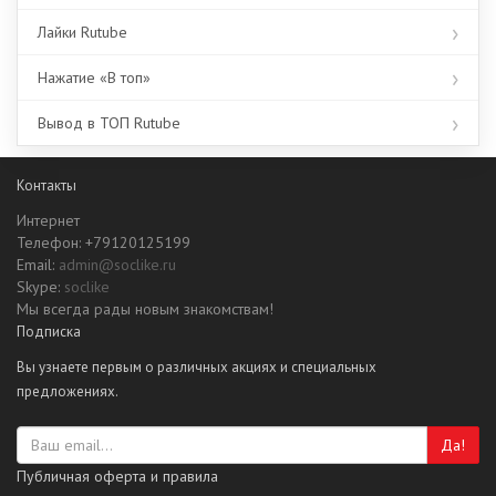
Лайки Rutube
Нажатие «В топ»
Вывод в ТОП Rutube
Контакты
Интернет
Телефон: +79120125199
Email:
admin@soclike.ru
Skype:
soclike
Мы всегда рады новым знакомствам!
Подписка
Вы узнаете первым о различных акциях и специальных
предложениях.
Да!
Публичная оферта и правила