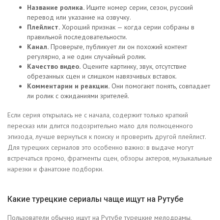
Название ролика.
Ищите номер серии, сезон, русский
перевод или указание на озвучку.
Плейлист.
Хороший признак — когда серии собраны в
правильной последовательности.
Канал.
Проверьте, публикует ли он похожий контент
регулярно, а не один случайный ролик.
Качество видео.
Оцените картинку, звук, отсутствие
обрезанных сцен и слишком навязчивых вставок.
Комментарии и реакции.
Они помогают понять, совпадает
ли ролик с ожиданиями зрителей.
Если серия открылась не с начала, содержит только краткий
пересказ или длится подозрительно мало для полноценного
эпизода, лучше вернуться к поиску и проверить другой плейлист.
Для турецких сериалов это особенно важно: в выдаче могут
встречаться промо, фрагменты сцен, обзоры актеров, музыкальные
нарезки и фанатские подборки.
Какие турецкие сериалы чаще ищут на Рутубе
Пользователи обычно ищут на Рутубе турецкие мелодрамы,