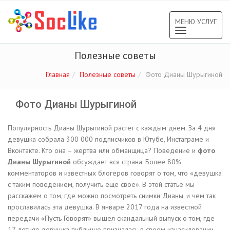
МЕНЮ УСЛУГ
Toggle
navigation
Полезные советы
Главная
Полезные советы
Фото Дианы Шурыгиной
Фото Дианы Шурыгиной
Популярность Дианы Шурыгиной растет с каждым днем. За 4 дня
девушка собрала 300 000 подписчиков в Ютубе, Инстаграме и
Вконтакте. Кто она – жертва или обманщица? Поведение и
фото
Дианы Шурыгиной
обсуждает вся страна. Более 80%
комментаторов и известных блогеров говорят о том, что «девушка
с таким поведением, получить еще свое». В этой статье мы
расскажем о том, где можно посмотреть снимки Дианы, и чем так
прославилась эта девушка. В январе 2017 года на известной
передачи «Пусть Говорят» вышел скандальный выпуск о том, где
17-летняя девушка публично призналась в своем изнасиловании.