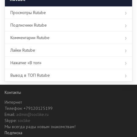
Просмотры Rutube
Подписчики Rutube
Комментарии Rutube
Лайки Rutube
Нажатие «В топ»
Вывод в ТОП Rutube
Контакты
Интернет
Телефон: +79120125199
Email:
admin@soclike.ru
Skype:
soclike
Мы всегда рады новым знакомствам!
Подписка