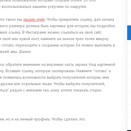
 воспользоваться нашими услугами по накрутке.
 это такое мы
писали тут
. Чтобы прикрепить ссылку, для начала
акого размера должна быть картинка для истории, мы подробно
вьте ссылку. В Инстаграме можно ссылаться на свой сайт,
 свой или чужой пост, нажмите на значок трех точек вверху
е готово, переходите к созданию истории. Ее можно выложить в
своей авы. Далее:
ся, обратите внимание на верхнюю часть экрана. Над картинкой
у. Вставьте ссылку, которую скопировали. Нажмите “готово” и
е появилась возможность выбрать получателей истории, ими
е друзья или отдельные люди. Чтобы выбрать получателей,
ься” рядом с именами тех, кому хотите показать сторис.
и, но и на личный профиль. Чтобы сделать это: