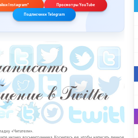
айки Instagram*
Просмотры YouTube
Подписчики Telegram
ладку «Читатели».
те иконку восьмигранника. Коснитесь ее, чтобы написать личное