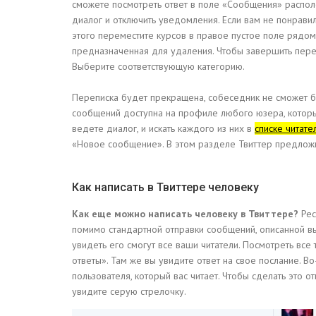
сможете посмотреть ответ в поле «Сообщения» распол
диалог и отключить уведомления. Если вам не понравил
этого переместите курсов в правое пустое поле рядом
предназначенная для удаления. Чтобы завершить переп
Выберите соответствующую категорию.
Переписка будет прекращена, собеседник не сможет б
сообщений доступна на профиле любого юзера, который
ведете диалог, и искать каждого из них в
списке читате
«Новое сообщение». В этом разделе Твиттер предложит
Как написать в Твиттере человеку
Как еще можно написать человеку в Твиттере?
Рес
помимо стандартной отправки сообщений, описанной вы
увидеть его смогут все ваши читатели. Посмотреть все
ответы». Там же вы увидите ответ на свое послание. В
пользователя, который вас читает. Чтобы сделать это 
увидите серую стрелочку.