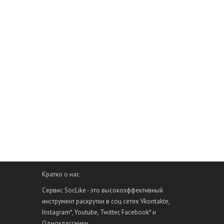
Кратко о нас
Сервис SocLike - это высокоэффективный
инструмент раскрутки в соц сетях Vkontakte,
Instagram*, Youtube, Twitter, Facebook* и
Одноклассники