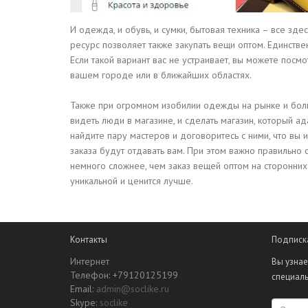
И одежда, и обувь, и сумки, бытовая техника – все зд
ресурс позволяет также закупать вещи оптом. Единствен
Если такой вариант вас не устраивает, вы можете пос
вашем городе или в ближайших областях.
Также при огромном изобилии одежды на рынке и бол
видеть люди в магазине, и сделать магазин, который а
найдите пару мастеров и договоритесь с ними, что вы 
заказа будут отдавать вам. При этом важно правильно с
немного сложнее, чем заказ вещей оптом на сторонних
уникальной и ценится лучше.
Контакты
Подписк
Интернет
Вы узнае
Телефон: +79120125199
специал
Email:
admin@soclike.ru
Skype:
soclike