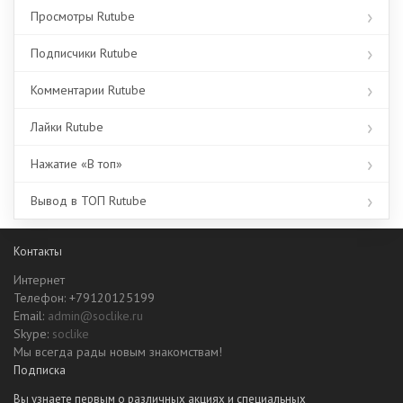
Просмотры Rutube
Подписчики Rutube
Комментарии Rutube
Лайки Rutube
Нажатие «В топ»
Вывод в ТОП Rutube
Контакты
Интернет
Телефон: +79120125199
Email:
admin@soclike.ru
Skype:
soclike
Мы всегда рады новым знакомствам!
Подписка
Вы узнаете первым о различных акциях и специальных