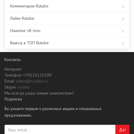
Комментарии Rutube
Лайки Rutube
Нажатие «В топ»
Вывод в ТОП Rutube
Контакты
Интернет
Телефон: +79120125199
Email:
admin@soclike.ru
Skype:
soclike
Мы всегда рады новым знакомствам!
Подписка
Вы узнаете первым о различных акциях и специальных
предложениях.
Да!