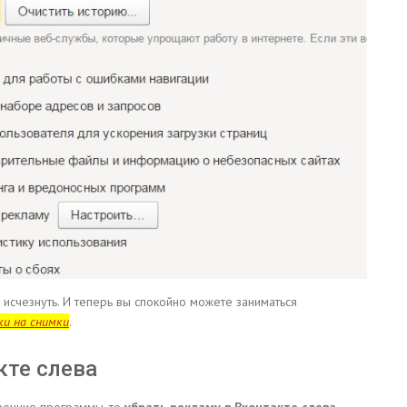
 исчезнуть. И теперь вы спокойно можете заниматься
ки на снимки
.
кте слева
оронние программы, то
убрать рекламу в Вконтакте слева