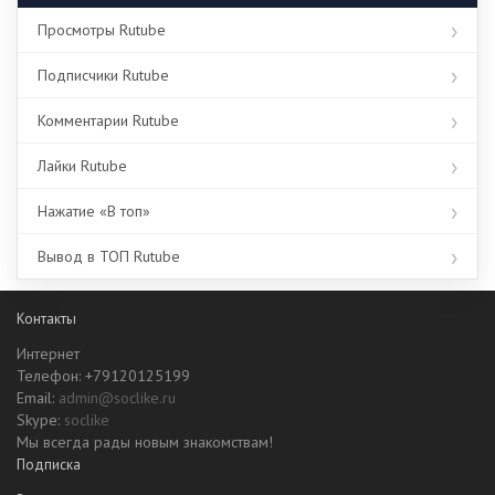
Просмотры Rutube
Подписчики Rutube
Комментарии Rutube
Лайки Rutube
Нажатие «В топ»
Вывод в ТОП Rutube
Контакты
Интернет
Телефон: +79120125199
Email:
admin@soclike.ru
Skype:
soclike
Мы всегда рады новым знакомствам!
Подписка