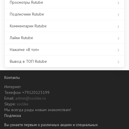
Просмотры Rutube
Подписчики Rutube
Комментарии Rutube
Лайки Rutube
Нажатие «В топ»
Вывод в ТОП Rutube
Контакты
Интернет
Телефон: +79120125199
Email:
admin@soclike.ru
Skype:
soclike
Мы всегда рады новым знакомствам!
Подписка
Вы узнаете первым о различных акциях и специальных