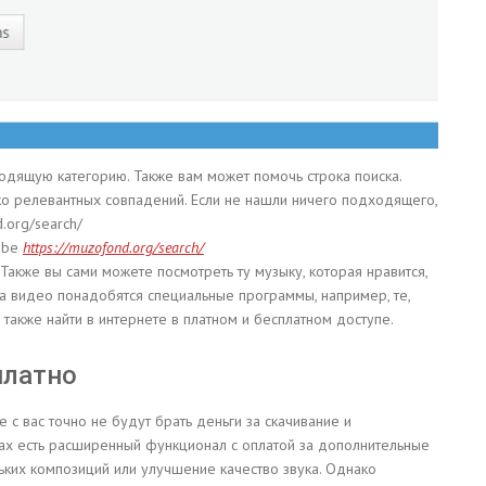
одящую категорию. Также вам может помочь строка поиска.
ько релевантных совпадений. Если не нашли ничего подходящего,
.org/search/
ube
https://muzofond.org/search/
. Также вы сами можете посмотреть ту музыку, которая нравится,
 на видео понадобятся специальные программы, например, те,
 также найти в интернете в платном и бесплатном доступе.
платно
с вас точно не будут брать деньги за скачивание и
ах есть расширенный функционал с оплатой за дополнительные
льких композиций или улучшение качество звука. Однако