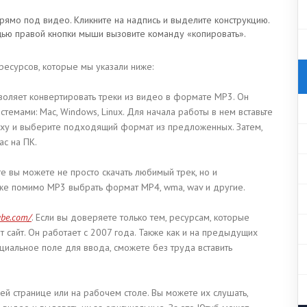
прямо под видео. Кликните на надпись и выделите конструкцию.
щью правой кнопки мыши вызовите команду «копировать».
 ресурсов, которые мы указали ниже:
зволяет конвертировать треки из видео в формате MP3. Он
темами: Mac, Windows, Linux. Для начала работы в нем вставьте
рху и выберите подходящий формат из предложенных. Затем,
ас на ПК.
те вы можете не просто скачать любимый трек, но и
акже помимо МР3 выбрать формат МР4, wma, wav и другие.
ube.com/
. Если вы доверяете только тем, ресурсам, которые
т сайт. Он работает с 2007 года. Также как и на предыдущих
циальное поле для ввода, сможете без труда вставить
ей странице или на рабочем столе. Вы можете их слушать,