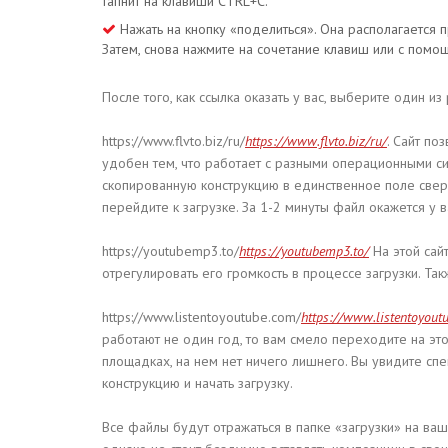
тапнит на клавиши CTRL+C.
Нажать на кнопку «поделиться». Она располагается 
Затем, снова нажмите на сочетание клавиш или с помо
После того, как ссылка оказать у вас, выберите один из
https://www.flvto.biz/ru/
https://www.flvto.biz/ru/
. Сайт по
удобен тем, что работает с разными операционными сис
скопированную конструкцию в единственное поле све
перейдите к загрузке. За 1-2 минуты файл окажется у в
https://youtubemp3.to/
https://youtubemp3.to/
На этой сай
отрегулировать его громкость в процессе загрузки. Т
https://www.listentoyoutube.com/
https://www.listentoyout
работают не один год, то вам смело переходите на это
площадках, на нем нет ничего лишнего. Вы увидите спе
конструкцию и начать загрузку.
Все файлы будут отражаться в папке «загрузки» на ваш