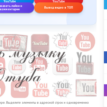
YouTube
YouTube
аказать лайки и
Вывод видео в ТОП
комментарии
зере. Выделите элементы в адресной строк и одновременно