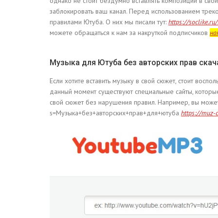
однако не стоит бездумно вставлять композиции в свои
заблокировать ваш канал. Перед использованием треко
правилами Ютуба. О них мы писали тут:
https://soclike.r
можете обращаться к нам за накруткой подписчиков
на
Музыка для Ютуба без авторских прав скач
Если хотите вставить музыку в свой сюжет, стоит воспо
данный момент существуют специальные сайты, которые
свой сюжет без нарушения правил. Например, вы можете 
s=Музыка+без+авторских+прав+для+ютуба
https://muz