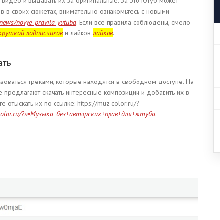
 видео и выдавать их за оригинальные. За это Ютуб может
в в своих сюжетах, внимательно ознакомьтесь с новыми
u/news/novye_pravila_yutuba
. Если все правила соблюдены, смело
круткой подписчиков
и лайков
лайков
.
ать
льзоваться треками, которые находятся в свободном доступе. На
 предлагают скачать интересные композиции и добавить их в
отыскать их по ссылке: https://muz-color.ru/?
-color.ru/?s=Музыка+без+авторских+прав+для+ютуба
.