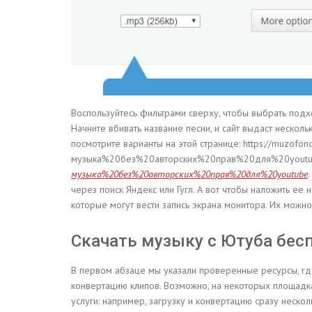
Воспользуйтесь фильтрами сверху, чтобы выбрать подх
Начните вбивать название песни, и сайт выдаст нескол
посмотрите варианты на этой странице: https://muzofond
музыка%20без%20авторских%20прав%20для%20yout
музыка%20без%20авторских%20прав%20для%20youtube
через поиск Яндекс или Гугл. А вот чтобы наложить ее
которые могут вести запись экрана монитора. Их можно
Скачать музыку с Ютуба бес
В первом абзаце мы указали проверенные ресурсы, где 
конвертацию клипов. Возможно, на некоторых площадк
услуги: например, загрузку и конвертацию сразу неско