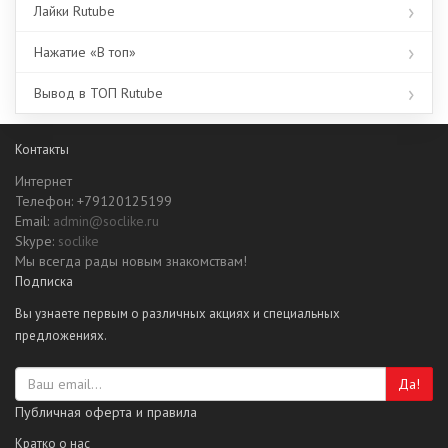
Лайки Rutube
Нажатие «В топ»
Вывод в ТОП Rutube
Контакты
Интернет
Телефон: +79120125199
Email:
admin@soclike.ru
Skype:
soclike
Мы всегда рады новым знакомствам!
Подписка
Вы узнаете первым о различных акциях и специальных
предложениях.
Да!
Публичная оферта и правила
Кратко о нас