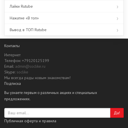
Лайки Rutube
Нажатие «В топ»
Вывод в ТОП Rutube
Контакты
Интернет
Телефон: +79120125199
Email:
admin@soclike.ru
Skype:
soclike
Мы всегда рады новым знакомствам!
Подписка
Вы узнаете первым о различных акциях и специальных
предложениях.
Да!
Публичная оферта и правила