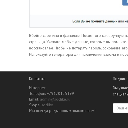
Вбейте свое имя и фамилию. После того как вручную на
страница. Укажите любые данные, которые вы помните. 
восстановлен. Чтобы не потерять пароль, сохраните ег
Используйте генераторы для исключения взлома и посещ
Контакты
Подписк
Интернет
Вы узнае
Телефон: +79120125199
специал
Email:
admin@soclike.ru
Skype:
soclike
Мы всегда рады новым знакомствам!