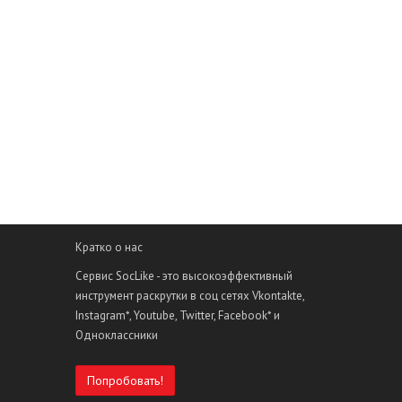
Кратко о нас
Сервис SocLike - это высокоэффективный
инструмент раскрутки в соц сетях Vkontakte,
Instagram*, Youtube, Twitter, Facebook* и
Одноклассники
Попробовать!