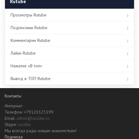
Rutube
Просмотры Rutube
Подписчики Rutube
Комментарии Rutube
Лайки Rutube
Нажатие «В топ»
Вывод в ТОП Rutube
Контакты
Интернет
Телефон: +79120125199
Email:
admin@soclike.ru
Skype:
soclike
Мы всегда рады новым знакомствам!
Подписка