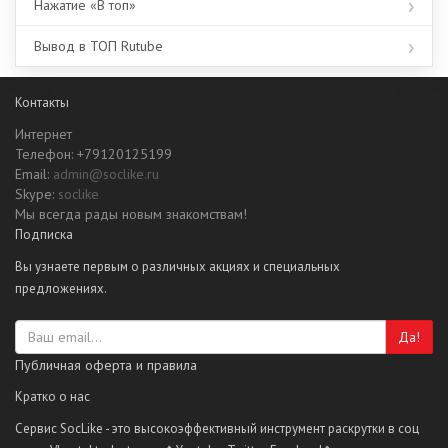
Нажатие «В топ»
Вывод в ТОП Rutube
Контакты
Интернет
Телефон: +79120125199
Email:
admin@soclike.ru
Skype:
soclike
Мы всегда рады новым знакомствам!
Подписка
Вы узнаете первым о различных акциях и специальных
предложениях.
Да!
Публичная оферта и правила
Кратко о нас
Сервис SocLike - это высокоэффективный инструмент раскрутки в соц